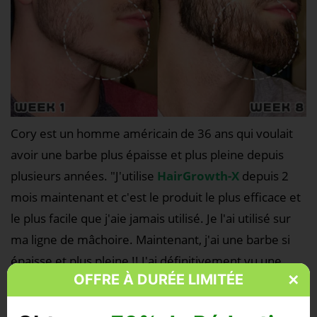
Cory est un homme américain de 36 ans qui voulait
avoir une barbe plus épaisse et plus pleine depuis
plusieurs années. "J'utilise
HairGrowth-X
depuis 2
mois maintenant et c'est le produit le plus efficace et
le plus facile que j'aie jamais utilisé. Je l'ai utilisé sur
ma ligne de mâchoire. Maintenant, j'ai une barbe si
épaisse et plus pleine !! J'ai définitivement vu une
OFFRE À DURÉE LIMITÉE
✕
croissance accélérée de ma barbe en utilisant ce
rouleau !"