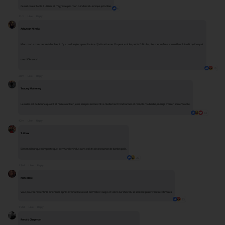
Ce roll-on est facile à utiliser et n'agresse pas mon cuir chevelu lorsque je l'utilise.
4
11m
Like
Reply
Ashutosh Nirala
Mon mari a commencé à l'utiliser il n'y a pas longtemps et l'adore ! Ça fonctionne. On peut voir les petits follicules pileux et même son coiffeur lui a dit qu'il voyait
une différence !
15
38m
Like
Reply
Tracey Mahoney
Le roller est de bonne qualité et facile à utiliser. Je ne sais pas encore s'il va réellement fonctionner et remplir ma barbe, mais je crois en son efficacité.
53
42m
Like
Reply
T. Knox
Bien meilleur que n'importe quel dermaroller inclus dans les kits de croissance de barbe/poils.
39
1 Std.
Like
Reply
Nate Rose
Vous pouvez ressentir la différence après avoir utilisé ce roll-on ! Votre visage et votre cuir chevelu se sentent plus vivants et stimulés.
33
1 Std.
Like
Reply
Ronald Chapman