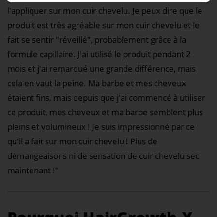
l'appliquer sur mon cuir chevelu. Je peux dire que le
produit est très agréable sur mon cuir chevelu et le
fait se sentir "réveillé", probablement grâce à la
formule capillaire. J'ai utilisé le produit pendant 2
mois et j'ai remarqué une grande différence, mais
cela en vaut la peine. Ma barbe et mes cheveux
étaient fins, mais depuis que j'ai commencé à utiliser
ce produit, mes cheveux et ma barbe semblent plus
pleins et volumineux ! Je suis impressionné par ce
qu'il a fait sur mon cuir chevelu ! Plus de
démangeaisons ni de sensation de cuir chevelu sec
maintenant !"