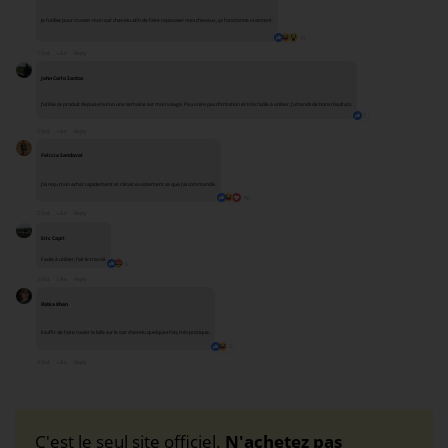
Je l'utilise pour masser mon cuir chevelu afin de faire repousser mes cheveux, ça fonctionne vraiment.
15
1 Std.
Like
Reply
John Carlo Santos
J'utilise ce produit depuis environ une semaine sur mon visage. Peu voire pas d'irritation et très facile à utiliser. J'attends de bons résultats.
7
2 Std.
Like
Reply
Felicia Sandoval
J'ai reçu mon achat rapidement et c'était exactement ce que j'ai commandé.
78
2 Std.
Like
Reply
Eric Capri
Facile à utiliser, fait le travail.
9
3 Std.
Like
Reply
Rabia Khan
Il suffit de faire rouler la bille sur le cuir chevelu quelques fois, très pratique.
2
4 Std.
Like
Reply
C'est le seul site officiel.
N'achetez pas